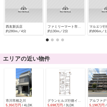
西友新浜店
ファミリーマート市川入船店
マルエツ行
約280m／4分
約130m／2分
約806m／1
エリアの近い物件
市川市相之川
グランヒルズ行徳イースト
アルファグ
5,350
万
円
/ 4LDK
5,698
万
円
/ 3LDK
5,198
万
円