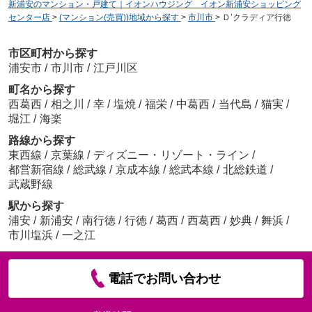
新浦安のマンション・戸建て｜イオンハウジング イオン新浦安ショッピング
センター店
>
(マンション(売買))地域から探す
>
市川市
>
Ｄ’クラディア行徳
市区町村から探す
浦安市
/
市川市
/
江戸川区
町名から探す
西葛西
/
相之川
/
幸
/
塩焼
/
福栄
/
中葛西
/
当代島
/
猫実
/
堀江
/
海楽
路線から探す
東西線
/
京葉線
/
ディズニー・リゾート・ライン
/
都営新宿線
/
総武線
/
京成本線
/
総武本線
/
北総鉄道
/
武蔵野線
駅から探す
浦安
/
新浦安
/
南行徳
/
行徳
/
葛西
/
西葛西
/
妙典
/
舞浜
/
市川塩浜
/
一之江
電話でお問い合わせ