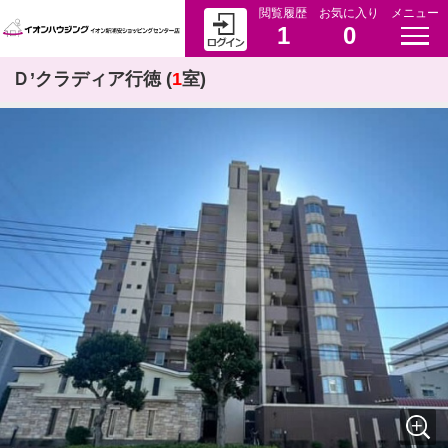
閲覧履歴
お気に入り
メニュー
1
0
Ｄ’クラディア行徳 (
1
室)