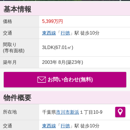
基本情報
価格
5,399万円
交通
東西線
「
行徳
」駅 徒歩10分
間取り
3LDK(67.01㎡)
(専有面積)
築年月
2003年 8月(築23年)
お問い合わせ(無料)
物件概要
所在地
千葉県
市川市
新浜
１丁目10-9
交通
東西線
「
行徳
」駅 徒歩10分