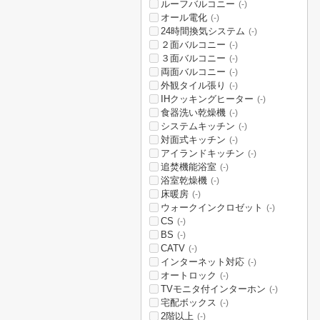
ルーフバルコニー
(-)
オール電化
(-)
24時間換気システム
(-)
２面バルコニー
(-)
３面バルコニー
(-)
両面バルコニー
(-)
外観タイル張り
(-)
IHクッキングヒーター
(-)
食器洗い乾燥機
(-)
システムキッチン
(-)
対面式キッチン
(-)
アイランドキッチン
(-)
追焚機能浴室
(-)
浴室乾燥機
(-)
床暖房
(-)
ウォークインクロゼット
(-)
CS
(-)
BS
(-)
CATV
(-)
インターネット対応
(-)
オートロック
(-)
TVモニタ付インターホン
(-)
宅配ボックス
(-)
2階以上
(-)