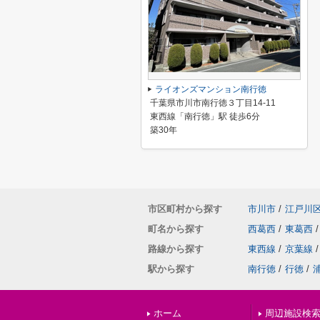
ライオンズマンション南行徳
千葉県市川市南行徳３丁目14-11
東西線「南行徳」駅 徒歩6分
築30年
市区町村から探す
市川市
/
江戸川
町名から探す
西葛西
/
東葛西
/
路線から探す
東西線
/
京葉線
/
駅から探す
南行徳
/
行徳
/
ホーム
周辺施設検