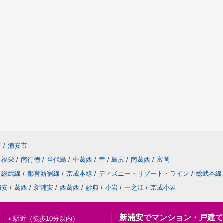
区
/
浦安市
福栄
/
南行徳
/
当代島
/
中葛西
/
幸
/
島尻
/
南葛西
/
富岡
総武線
/
都営新宿線
/
京成本線
/
ディズニー・リゾート・ライン
/
総武本線
浦安
/
葛西
/
新浦安
/
西葛西
/
妙典
/
小岩
/
一之江
/
京成小岩
新浦安でマンション・戸建て
索
駅近（徒歩10分以内）