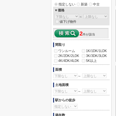
指定しない
新築
中古
▼価格
～
値下げ物件
2
件が該当
間取り
ワンルーム
1K/1DK/1LDK
2K/2DK/2LDK
3K/3DK/3LDK
4K/4DK/4LDK
5K以上
面積
～
土地面積
～
駅からの徒歩
築年数