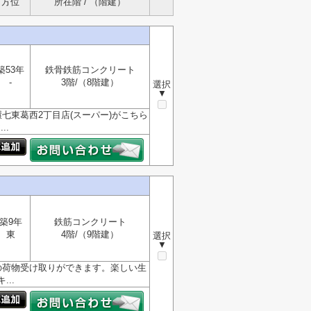
方位
所在階 / （階建）
築53年
鉄骨鉄筋コンクリート
-
3階/（8階建）
選択
▼
七東葛西2丁目店(スーパー)がこちら
..
築9年
鉄筋コンクリート
東
4階/（9階建）
選択
▼
での荷物受け取りができます。楽しい生
..