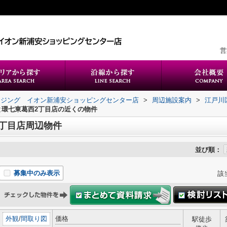
営
ウジング イオン新浦安ショッピングセンター店
>
周辺施設案内
>
江戸川
と環七東葛西2丁目店の近くの物件
丁目店周辺物件
並び順：
募集中のみ表示
該
外観
/
間取り図
価格
駅徒歩