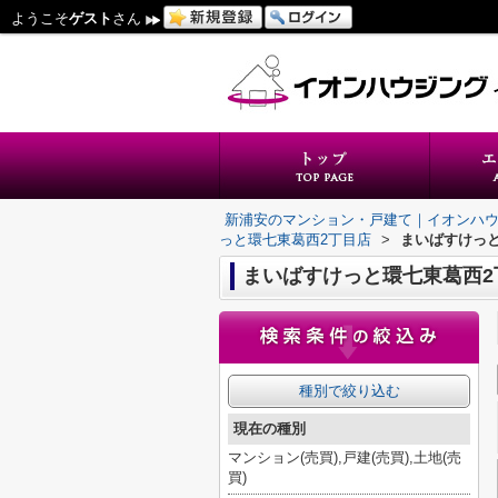
ようこそ
ゲスト
さん
新浦安のマンション・戸建て｜イオンハ
っと環七東葛西2丁目店
>
まいばすけっ
まいばすけっと環七東葛西2
種別で絞り込む
現在の種別
マンション(売買),戸建(売買),土地(売
買)