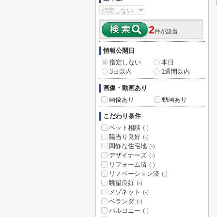
2
件が該当
情報公開日
指定しない
本日
3日以内
1週間以内
画像・動画あり
画像あり
動画あり
こだわり条件
ペット相談
(-)
陽当り良好
(-)
閑静な住宅地
(-)
デザイナーズ
(-)
リフォーム済
(-)
リノベーション済
(-)
眺望良好
(-)
メゾネット
(-)
ベランダ
(-)
バルコニー
(-)