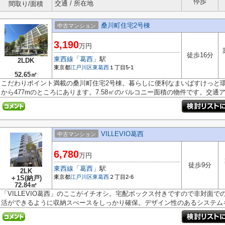
停歩
交通 / 所在地
間取り/面積
桑川町住宅2号棟
中古マンション
3,190
万円
徒歩16分
東西線
「
葛西
」駅
2LDK
東京都
江戸川区
東葛西
１丁目5-1
52.65㎡
こだわりポイント満載の桑川町住宅2号棟。暮らしに便利なまいばすけっと環
から477mのところにあります。7.58㎡のバルコニー面積の物件です。交通ア.
VILLEVIO葛西
中古マンション
6,780
万円
徒歩9分
東西線
「
葛西
」駅
2LK
東京都
江戸川区
東葛西
２丁目2-6
＋1S(納戸)
72.84㎡
「VILLEVIO葛西」のここがイチオシ。宅配ボックス付きですので非対面
活ができるように収納スぺースをしっかり確保。デザイン性のあるシステムキ.