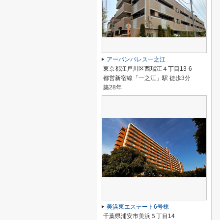
アーバンパレス一之江
東京都江戸川区西瑞江４丁目13-6
都営新宿線「一之江」駅 徒歩3分
築28年
美浜東エステート6号棟
千葉県浦安市美浜５丁目14