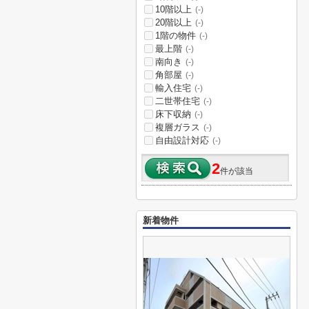
10階以上
(-)
20階以上
(-)
1階の物件
(-)
最上階
(-)
南向き
(-)
角部屋
(-)
輸入住宅
(-)
二世帯住宅
(-)
床下収納
(-)
複層ガラス
(-)
自由設計対応
(-)
2
件が該当
新着物件