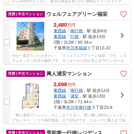
から445mのところに、薬や日用品を買うのに便利なドラッグストア マ
ツモトキヨシ行徳店があります。市川市で不動産...
ウェルフェアグリーン福栄
売買 | 中古マンション
2,480
万
円
東西線
「
南行徳
」駅 徒歩8分
東西線
「
行徳
」駅 徒歩13分
2階 / 2LDK / 60.34㎡
千葉県
市川市
福栄
１丁目13-22
ぜひ一度見ていただきたい、「ウェルフェアグリーン福栄」です。シス
テムキッチン付きの物件です。モニターから顔が見えるTVインターホン
付きです。8.8平米のバルコニーが付いた物件で...
興人浦安マンション
売買 | 中古マンション
2,698
万
円
東西線
「
南行徳
」駅 徒歩12分
東西線
「
浦安
」駅 徒歩13分
1階 / 3LDK / 71.44㎡
千葉県
市川市
南行徳
３丁目23-8
「興人浦安マンション」のここがイチオシ。買い物に便利なショッピン
グセンター「ソコラ南行徳店」まで431mです。スムーズに購入まで辿り
着けるということも中古マンションの利点です...
秀和第一行徳レジデンス
売買 | 中古マンション