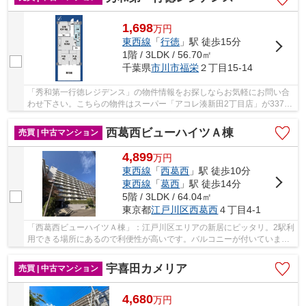
1,698
万
円
東西線
「
行徳
」駅 徒歩15分
1階 / 3LDK / 56.70㎡
千葉県
市川市
福栄
２丁目15-14
「秀和第一行徳レジデンス」の物件情報をお探しならお気軽にお問い合
わせ下さい。こちらの物件はスーパー「アコレ湊新田2丁目店」が337m
以内にあります。中古ながらも綺麗な室内と魅力...
西葛西ビューハイツＡ棟
売買 | 中古マンション
4,899
万
円
東西線
「
西葛西
」駅 徒歩10分
東西線
「
葛西
」駅 徒歩14分
5階 / 3LDK / 64.04㎡
東京都
江戸川区
西葛西
４丁目4-1
「西葛西ビューハイツＡ棟」：江戸川区エリアの新居にピッタリ。2駅利
用できる場所にあるので利便性が高いです。バルコニーが付いていま
す。4,899万円台の、ニーズの高い物件はこちら...
宇喜田カメリア
売買 | 中古マンション
4,680
万
円