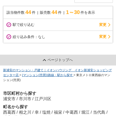
44
44
1～30
該当物件数
件
販売数
件
件を表示
駅で絞り込む
変更
変更
絞り込み条件：
なし
ページトップへ
新浦安のマンション・戸建て｜イオンハウジング イオン新浦安ショッピング
センター店
>
(マンション(売買))路線・駅から探す
>
東京メトロ東西線のマン
ション(売買)
市区町村から探す
浦安市
/
市川市
/
江戸川区
町名から探す
西葛西
/
相之川
/
幸
/
塩焼
/
福栄
/
中葛西
/
堀江
/
当代島
/