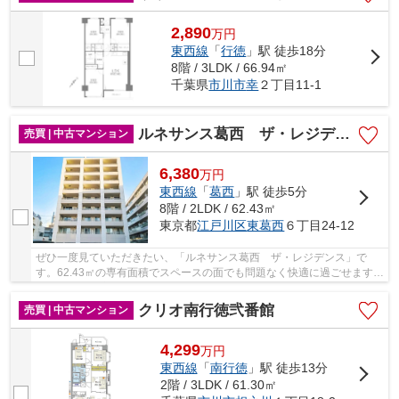
2,890
万
円
東西線
「
行徳
」駅 徒歩18分
8階 / 3LDK / 66.94㎡
千葉県
市川市
幸
２丁目11-1
ルネサンス葛西 ザ・レジデンス
売買 | 中古マンション
6,380
万
円
東西線
「
葛西
」駅 徒歩5分
8階 / 2LDK / 62.43㎡
東京都
江戸川区
東葛西
６丁目24-12
ぜひ一度見ていただきたい、「ルネサンス葛西 ザ・レジデンス」で
す。62.43㎡の専有面積でスペースの面でも問題なく快適に過ごせます
よ。11.3㎡の広さのバルコニー付き物件です。不動...
クリオ南行徳弐番館
売買 | 中古マンション
4,299
万
円
東西線
「
南行徳
」駅 徒歩13分
2階 / 3LDK / 61.30㎡