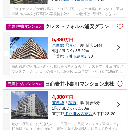
「ライオンズプラザ西葛西」：江戸川区エリアの新居にピッタリ。通学
区域の小学校は西葛西小学校徒歩2分。この物件は15階建てとなってお
り、見晴らしもいいです。東西線西葛西周辺なら...
クレストフォルム浦安グランステージ
売買 | 中古マンション
5,880
万
円
東西線
「
浦安
」駅 徒歩14分
9階 / 3LDK / 85.92㎡
千葉県
市川市
島尻
2-30
東西線浦安駅周辺への引っ越しをお考えなら「クレストフォルム浦安グ
ランステージ」。日々の暮らしに便利なエコス(スーパー)まで18mで
す。当社がお客様の不動産購入をしっかりとサポー...
日商岩井小島町マンション東棟
売買 | 中古マンション
4,880
万
円
東西線
「
葛西
」駅 徒歩6分
1階 / 3LDK / 60.50㎡
東京都
江戸川区
西葛西
６丁目28-20
ぜひ一度見ていただきたい、「日商岩井小島町マンション東棟」です。
11階建てのイチオシの物件。駅から徒歩6分圏内に位置する物件です。