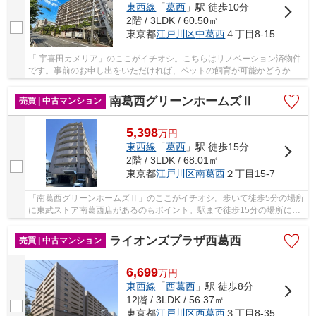
東西線
「
葛西
」駅 徒歩10分
2階 / 3LDK / 60.50㎡
東京都
江戸川区
中葛西
４丁目8-15
「 宇喜田カメリア」のここがイチオシ。こちらはリノベーション済物件
です。事前のお申し出をいただければ、ペットの飼育が可能かどうかご
相談いただけます。多くの方に好評な、清潔感...
南葛西グリーンホームズⅡ
売買 | 中古マンション
5,398
万
円
東西線
「
葛西
」駅 徒歩15分
2階 / 3LDK / 68.01㎡
東京都
江戸川区
南葛西
２丁目15-7
「南葛西グリーンホームズⅡ」のここがイチオシ。歩いて徒歩5分の場所
に東武ストア南葛西店があるのもポイント。駅まで徒歩15分の場所にあ
る物件です。不動産購入は人生で一度あるかな...
ライオンズプラザ西葛西
売買 | 中古マンション
6,699
万
円
東西線
「
西葛西
」駅 徒歩8分
12階 / 3LDK / 56.37㎡
東京都
江戸川区
西葛西
３丁目8-35