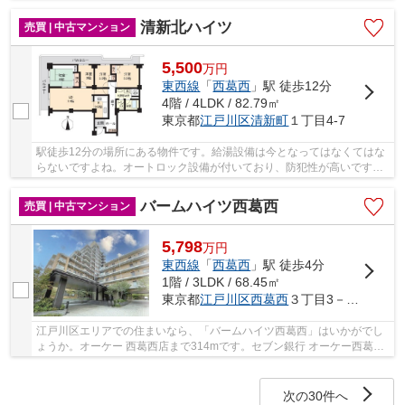
もお気軽にお申しつけください。不動産のことで...
清新北ハイツ
売買 | 中古マンション
5,500
万
円
東西線
「
西葛西
」駅 徒歩12分
4階 / 4LDK / 82.79㎡
東京都
江戸川区
清新町
１丁目4-7
駅徒歩12分の場所にある物件です。給湯設備は今となってはなくてはな
らないですよね。オートロック設備が付いており、防犯性が高いです。
住み心地も充実した、きれいな中古マンション...
バームハイツ西葛西
売買 | 中古マンション
5,798
万
円
東西線
「
西葛西
」駅 徒歩4分
1階 / 3LDK / 68.45㎡
東京都
江戸川区
西葛西
３丁目3－13
江戸川区エリアでの住まいなら、「バームハイツ西葛西」はいかがでし
ょうか。オーケー 西葛西店まで314mです。セブン銀行 オーケー西葛西
店 共同出張所まで316mです。不動産に関するこ...
次の30件へ