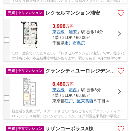
子様から目を離さずに料理ができます。防犯カメラ付きで、空き巣対策
にも配慮されています。充実の部屋数を誇る当...
レクセルマンション浦安
売買 | 中古マンション
3,998
万
円
東西線
「
浦安
」駅 徒歩14分
4階 / 3LDK / 60.00㎡
千葉県
市川市
島尻
ぜひ一度見ていただきたい、「レクセルマンション浦安」です。徒歩7分
の場所に市川市立新井小学校があります。駅から徒歩14分の物件です。
畳よりも長持ちで衛生的にも優れているフロー...
グランシティユーロレジデンス葛西
売買 | 中古マンション
6,480
万
円
東西線
「
葛西
」駅 徒歩8分
4階 / 3LDK / 68.65㎡
東京都
江戸川区
東葛西
５丁目４９－１５
新生活を失敗せず、スタートさせたいならこちらの「グランシティユー
ロレジデンス葛西」はいかがでしょうか。江戸川区立東葛西中学校が徒
歩6分で通学にも便利です。お引越しをするなら...
サザンコーポラスA棟
売買 | 中古マンション