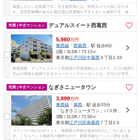
風通しがよいお部屋です。空き巣対策には、防犯カメラが役に立ちま
す。浴室乾燥機のあるお風呂場は洗濯物を干すときにも便利です。食器
洗乾燥機は食後の家事の時間短縮に役立ちます。...
デュアルスイート西葛西
売買 | 中古マンション
5,980
万
円
東西線
「
西葛西
」駅 徒歩8分
1階 / 3LDK / 73.13㎡
東京都
江戸川区
中葛西
５丁目2-33
新着情報：デュアルスイート西葛西の空室情報ならコチラ。1つの場所に
沢山の荷物を収納できるウォークインクローゼットは、片付けが苦手な
方にもおすすめです。専有面積73.13平米の物...
なぎさニュータウン
売買 | 中古マンション
3,999
万
円
東西線
「
葛西
」駅 徒歩33分
「なぎさニュータウン」バス停下車 徒歩3分
3階 / 2LDK / 71.50㎡
東京都
江戸川区
南葛西
７丁目2-5
ファミリー向けのポイント、南葛西小学校が徒歩8分のところにありま
す。こちらペット相談可の物件なので、飼育可能なペットに関する質問