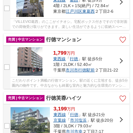
4階 / 2LK＋1S(納戸) / 72.84㎡
東京都
江戸川区
東葛西
２丁目2-6
「VILLEVIO葛西」のここがイチオシ。宅配ボックス付きですので非対面
での荷物受け取りができます。楽しい生活ができるように収納スぺース
をしっかり確保。デザイン性のあるシステムキ...
行徳マンション
売買 | 中古マンション
1,799
万
円
東西線
「
行徳
」駅 徒歩5分
1階 / 2LDK / 52.40㎡
千葉県
市川市
行徳駅前
２丁目21-22
こだわりポイント満載の行徳マンション。駅の近くに立地する、徒歩5分
圏内の物件です。中古ながらも綺麗な室内と魅力的な住環境のマンショ
ンです。専有面積52.4㎡の物件はいかがですか...
行徳芙蓉ハイツ
売買 | 中古マンション
3,199
万
円
東西線
「
行徳
」駅 徒歩21分
京葉線
「
市川塩浜
」駅 徒歩20分
3階 / 3LDK / 79.03㎡
千葉県
市川市
幸
２丁目7-17