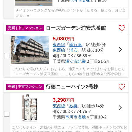
千葉県
市川市
塩焼
１丁目10
★イオンハウジングならWAONポイントが「たまる、使える、分け合
える」★
ローズガーデン浦安弐番館
売買 | 中古マンション
5,080
万
円
東西線
「
南行徳
」駅 徒歩8分
東西線
「
浦安
」駅 徒歩10分
4階 / 3LDK / 56.89㎡
千葉県
浦安市
北栄
２丁目21-24
こだわりで選びたい方におすすめ。浦安市エリアで住まいをお探しなら
「ローズガーデン浦安弐番館」。こちらの物件は浦安市立北部小学校が
650m以内にあります。住まい探しで大事なこと...
行徳ニューハイツ2号棟
売買 | 中古マンション
3,298
万
円
東西線
「
妙典
」駅 徒歩14分
4階 / 3LDK / 74.75㎡
千葉県
市川市
塩焼
４丁目10-2
こだわりポイント満載の行徳ニューハイツ2号棟。対面キッチンなのでお