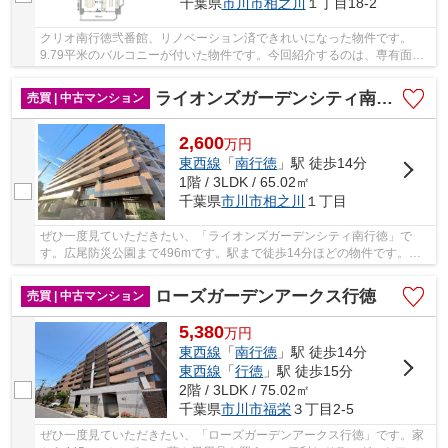
千葉県
市川市
相之川
１丁目18-2
クリオ南行徳弐番館、リノベーション済できれいになった物件です。
9.79平米のバルコニーが付いた物件です。今回紹介するのは、専有面積
が61.3平米。お引越しをするなら、生活に欠かせ...
ライオンズガーデンシティ南行徳
売買 | 中古マンション
2,600
万
円
東西線
「
南行徳
」駅 徒歩14分
1階 / 3LDK / 65.02㎡
千葉県
市川市
相之川
１丁目
ぜひ一度見ていただきたい、「ライオンズガーデンシティ南行徳」で
す。広尾防災公園まで496mです。駅まで徒歩14分ほどの物件です。専
用庭があるのでお花などガーデニングをつくること...
ローズガーデンアークス行徳
売買 | 中古マンション
5,380
万
円
東西線
「
南行徳
」駅 徒歩14分
東西線
「
行徳
」駅 徒歩15分
2階 / 3LDK / 75.02㎡
千葉県
市川市
福栄
３丁目2-5
ぜひ一度見ていただきたい、「ローズガーデンアークス行徳」です。家