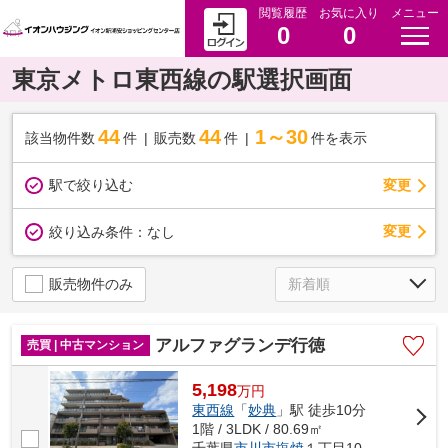
閲覧履歴
お気に入り
メニュー
0
0
東京メトロ東西線の駅選択画面
44
44
1～30
該当物件数
件
販売数
件
件を表示
駅で絞り込む
変更
変更
絞り込み条件：
なし
販売物件のみ
アルファグランデ行徳
売買 | 中古マンション
5,198
万
円
東西線
「
妙典
」駅 徒歩10分
1階 / 3LDK / 80.69㎡