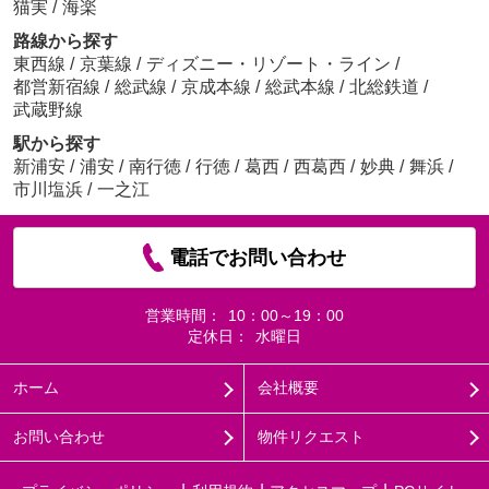
猫実
/
海楽
路線から探す
東西線
/
京葉線
/
ディズニー・リゾート・ライン
/
都営新宿線
/
総武線
/
京成本線
/
総武本線
/
北総鉄道
/
武蔵野線
駅から探す
新浦安
/
浦安
/
南行徳
/
行徳
/
葛西
/
西葛西
/
妙典
/
舞浜
/
市川塩浜
/
一之江
電話でお問い合わせ
営業時間：
10：00～19：00
定休日：
水曜日
ホーム
会社概要
お問い合わせ
物件リクエスト