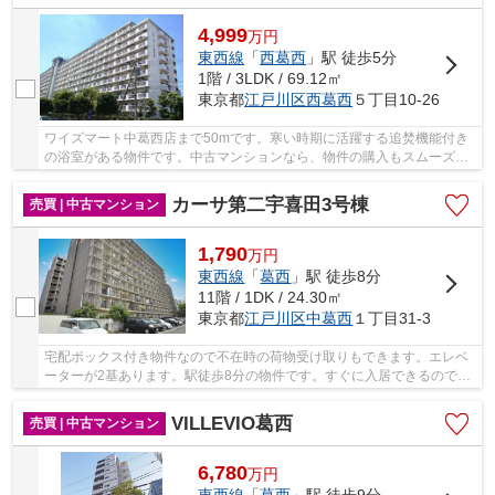
4,999
万
円
東西線
「
西葛西
」駅 徒歩5分
1階 / 3LDK / 69.12㎡
東京都
江戸川区
西葛西
５丁目10-26
ワイズマート中葛西店まで50mです。寒い時期に活躍する追焚機能付き
の浴室がある物件です。中古マンションなら、物件の購入もスムーズで
す。BSアンテナ設置済みなので、BS放送を楽しめ...
カーサ第二宇喜田3号棟
売買 | 中古マンション
1,790
万
円
東西線
「
葛西
」駅 徒歩8分
11階 / 1DK / 24.30㎡
東京都
江戸川区
中葛西
１丁目31-3
宅配ボックス付き物件なので不在時の荷物受け取りもできます。エレベ
ーターが2基あります。駅徒歩8分の物件です。すぐに入居できるので、
お待ちいただくことはありません。不動産購入...
VILLEVIO葛西
売買 | 中古マンション
6,780
万
円
東西線
「
葛西
」駅 徒歩9分