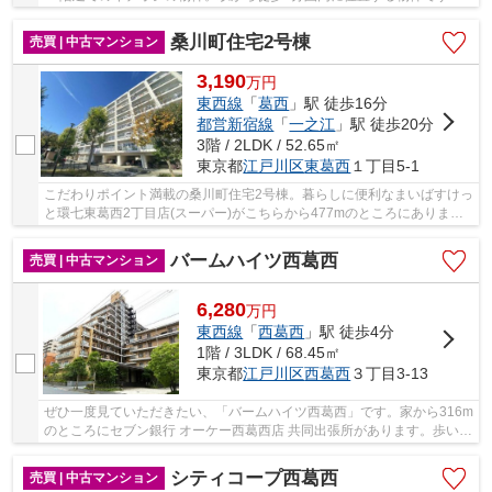
ついつい後回しになる掃除。フローリングなら楽...
桑川町住宅2号棟
売買 | 中古マンション
3,190
万
円
東西線
「
葛西
」駅 徒歩16分
都営新宿線
「
一之江
」駅 徒歩20分
3階 / 2LDK / 52.65㎡
東京都
江戸川区
東葛西
１丁目5-1
こだわりポイント満載の桑川町住宅2号棟。暮らしに便利なまいばすけっ
と環七東葛西2丁目店(スーパー)がこちらから477mのところにありま
す。7.58㎡のバルコニー面積の物件です。交通ア...
バームハイツ西葛西
売買 | 中古マンション
6,280
万
円
東西線
「
西葛西
」駅 徒歩4分
1階 / 3LDK / 68.45㎡
東京都
江戸川区
西葛西
３丁目3-13
ぜひ一度見ていただきたい、「バームハイツ西葛西」です。家から316m
のところにセブン銀行 オーケー西葛西店 共同出張所があります。歩いて
314mの場所に、オーケー 西葛西店があります...
シティコープ西葛西
売買 | 中古マンション