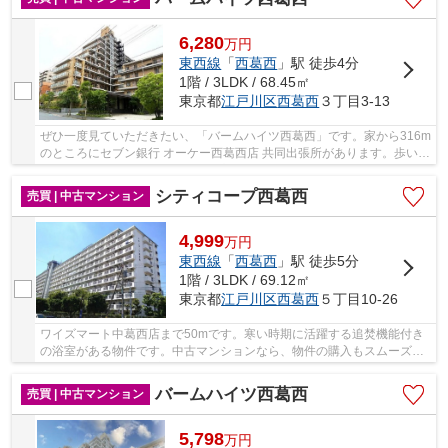
6,280
万
円
東西線
「
西葛西
」駅 徒歩4分
1階 / 3LDK / 68.45㎡
東京都
江戸川区
西葛西
３丁目3-13
ぜひ一度見ていただきたい、「バームハイツ西葛西」です。家から316m
のところにセブン銀行 オーケー西葛西店 共同出張所があります。歩いて
314mの場所に、オーケー 西葛西店があります...
シティコープ西葛西
売買 | 中古マンション
4,999
万
円
東西線
「
西葛西
」駅 徒歩5分
1階 / 3LDK / 69.12㎡
東京都
江戸川区
西葛西
５丁目10-26
ワイズマート中葛西店まで50mです。寒い時期に活躍する追焚機能付き
の浴室がある物件です。中古マンションなら、物件の購入もスムーズで
す。BSアンテナ設置済みなので、BS放送を楽しめ...
バームハイツ西葛西
売買 | 中古マンション
5,798
万
円