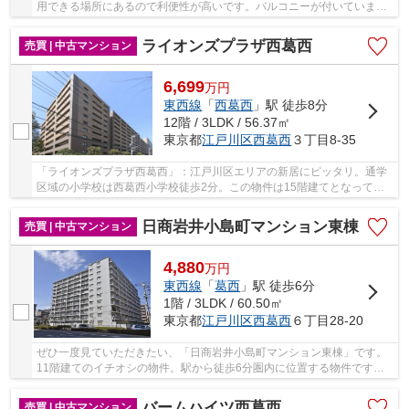
用できる場所にあるので利便性が高いです。バルコニーが付いていま
す。4,899万円台の、ニーズの高い物件はこちら...
ライオンズプラザ西葛西
売買 | 中古マンション
6,699
万
円
東西線
「
西葛西
」駅 徒歩8分
12階 / 3LDK / 56.37㎡
東京都
江戸川区
西葛西
３丁目8-35
「ライオンズプラザ西葛西」：江戸川区エリアの新居にピッタリ。通学
区域の小学校は西葛西小学校徒歩2分。この物件は15階建てとなってお
り、見晴らしもいいです。東西線西葛西周辺なら...
日商岩井小島町マンション東棟
売買 | 中古マンション
4,880
万
円
東西線
「
葛西
」駅 徒歩6分
1階 / 3LDK / 60.50㎡
東京都
江戸川区
西葛西
６丁目28-20
ぜひ一度見ていただきたい、「日商岩井小島町マンション東棟」です。
11階建てのイチオシの物件。駅から徒歩6分圏内に位置する物件です。
ついつい後回しになる掃除。フローリングなら楽...
バームハイツ西葛西
売買 | 中古マンション