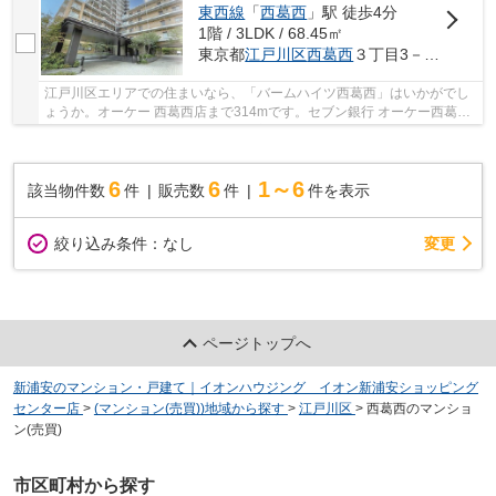
東西線
「
西葛西
」駅 徒歩4分
1階 / 3LDK / 68.45㎡
東京都
江戸川区
西葛西
３丁目3－13
江戸川区エリアでの住まいなら、「バームハイツ西葛西」はいかがでし
ょうか。オーケー 西葛西店まで314mです。セブン銀行 オーケー西葛西
店 共同出張所まで316mです。不動産に関するこ...
6
6
1～6
該当物件数
件
販売数
件
件を表示
変更
絞り込み条件：
なし
ページトップへ
新浦安のマンション・戸建て｜イオンハウジング イオン新浦安ショッピング
センター店
>
(マンション(売買))地域から探す
>
江戸川区
>
西葛西のマンショ
ン(売買)
市区町村から探す