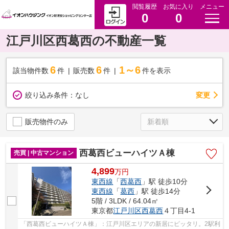
閲覧履歴
お気に入り
メニュー
0
0
江戸川区西葛西の不動産一覧
6
6
1～6
該当物件数
件
販売数
件
件を表示
変更
絞り込み条件：
なし
販売物件のみ
西葛西ビューハイツＡ棟
売買 | 中古マンション
4,899
万
円
東西線
「
西葛西
」駅 徒歩10分
東西線
「
葛西
」駅 徒歩14分
5階 / 3LDK / 64.04㎡
東京都
江戸川区
西葛西
４丁目4-1
「西葛西ビューハイツＡ棟」：江戸川区エリアの新居にピッタリ。2駅利