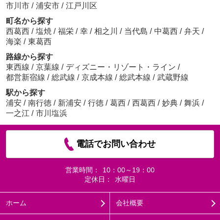
市川市
/
浦安市
/
江戸川区
町名から探す
西葛西
/
塩焼
/
福栄
/
幸
/
相之川
/
当代島
/
中葛西
/
弁天
/
海楽
/
東葛西
路線から探す
東西線
/
京葉線
/
ディズニー・リゾート・ライン
/
都営新宿線
/
総武線
/
京成本線
/
総武本線
/
武蔵野線
駅から探す
浦安
/
南行徳
/
新浦安
/
行徳
/
葛西
/
西葛西
/
妙典
/
舞浜
/
一之江
/
市川塩浜
電話でお問い合わせ
営業時間：
10：00～19：00
定休日：
水曜日
ホーム
会社概要