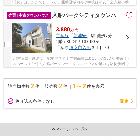
浦安」はいかがでしょうか。通学区域内の小学校は浦安市立入船小学校
で徒歩6分です。浦安市で住まい探しをするなら...
入船パークシティタウンハウス
売買 | 中古タウンハウス
3,880
万
円
京葉線
「
新浦安
」駅 徒歩7分
1階 / 3LDK / 133.90㎡
千葉県
浦安市
入船
３丁目70
JR京葉線「新浦安」駅徒歩７分！専有面積118.15㎡の3LDK+書斎！カー
スペース１台付！入船パークシティタウンハウスの魅力は駅徒歩圏であ
りながら、庭付き住戸や広い道路、落ち着いた街...
2
2
1～2
該当物件数
件
販売数
件
件を表示
変更
絞り込み条件：
なし
ページトップへ