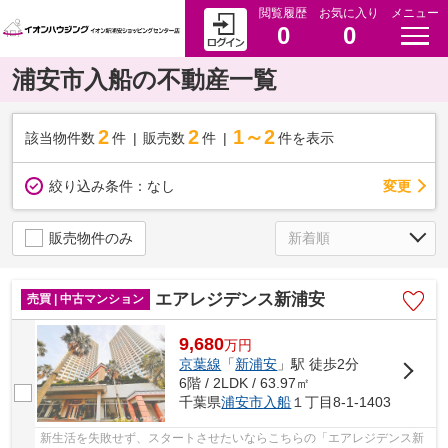
閲覧履歴
お気に入り
メニュー
0
0
浦安市入船の不動産一覧
2
2
1～2
該当物件数
件
販売数
件
件を表示
変更
絞り込み条件：
なし
販売物件のみ
エアレジデンス新浦安
売買 | 中古マンション
9,680
万
円
京葉線
「
新浦安
」駅 徒歩2分
6階 / 2LDK / 63.97㎡
千葉県
浦安市
入船
１丁目8-1-1403
新生活を失敗せず、スタートさせたいならこちらの「エアレジデンス新