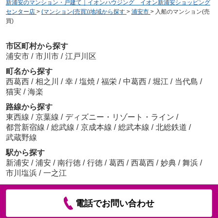
新浦安のマンション・戸建て｜イオンハウジング イオン新浦安ショッピング
センター店
>
(マンション(売買))地域から探す
>
浦安市
>
入船のマンション(売
買)
市区町村から探す
浦安市
/
市川市
/
江戸川区
町名から探す
西葛西
/
相之川
/
幸
/
塩焼
/
福栄
/
中葛西
/
堀江
/
当代島
/
猫実
/
海楽
路線から探す
東西線
/
京葉線
/
ディズニー・リゾート・ライン
/
都営新宿線
/
総武線
/
京成本線
/
総武本線
/
北総鉄道
/
武蔵野線
駅から探す
新浦安
/
浦安
/
南行徳
/
行徳
/
葛西
/
西葛西
/
妙典
/
舞浜
/
市川塩浜
/
一之江
電話でお問い合わせ