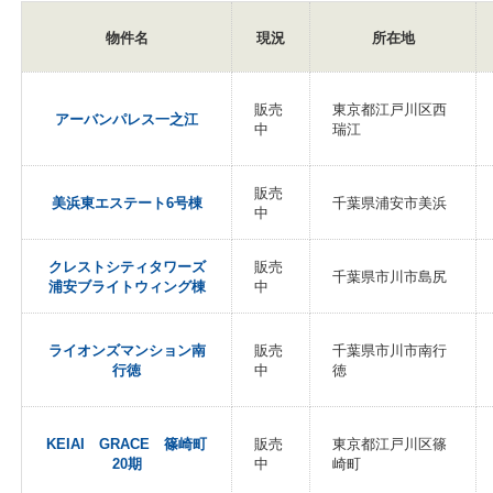
物件名
現況
所在地
販売
東京都江戸川区西
アーバンパレス一之江
中
瑞江
販売
美浜東エステート6号棟
千葉県浦安市美浜
中
クレストシティタワーズ
販売
千葉県市川市島尻
浦安ブライトウィング棟
中
ライオンズマンション南
販売
千葉県市川市南行
行徳
中
徳
KEIAI GRACE 篠崎町
販売
東京都江戸川区篠
20期
中
崎町