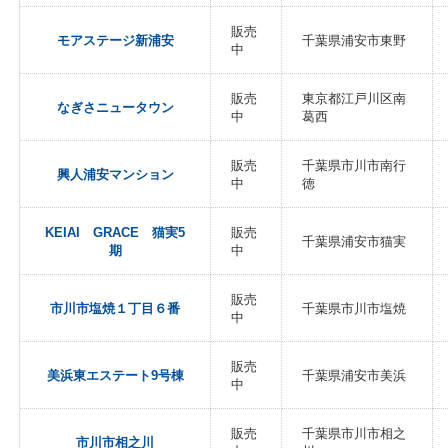
販売
モアステージ新浦安
千葉県浦安市東野
中
販売
東京都江戸川区南
なぎさニュータウン
中
葛西
販売
千葉県市川市南行
興人浦安マンション
中
徳
KEIAI GRACE 猫実5
販売
千葉県浦安市猫実
期
中
販売
市川市塩焼１丁目６番
千葉県市川市塩焼
中
販売
美浜東エステート9号棟
千葉県浦安市美浜
中
販売
千葉県市川市相之
市川市相之川