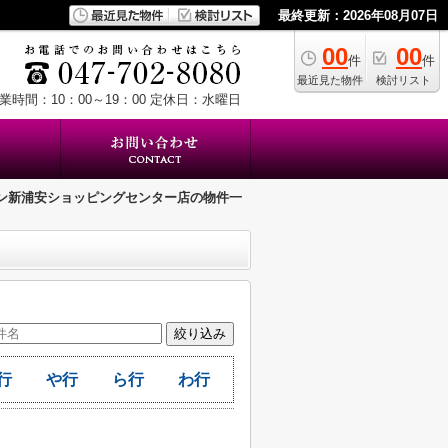
最終更新：2026年08月07日
00
00
件
件
最近見た物件
検討リスト
業時間：10：00～19：00
定休日：水曜日
ン新浦安ショッピングセンター店の物件一
行
や行
ら行
わ行