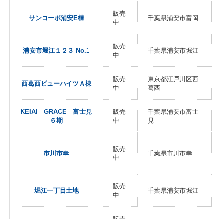
販売
サンコーポ浦安E棟
千葉県浦安市富岡
中
販売
浦安市堀江１２３ No.1
千葉県浦安市堀江
中
販売
東京都江戸川区西
西葛西ビューハイツＡ棟
中
葛西
KEIAI GRACE 富士見
販売
千葉県浦安市富士
６期
中
見
販売
市川市幸
千葉県市川市幸
中
販売
堀江一丁目土地
千葉県浦安市堀江
中
販売