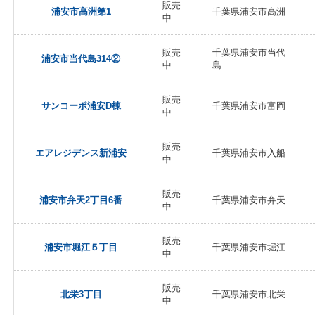
販売
浦安市高洲第1
千葉県浦安市高洲
中
販売
千葉県浦安市当代
浦安市当代島314②
中
島
販売
サンコーポ浦安D棟
千葉県浦安市富岡
中
販売
エアレジデンス新浦安
千葉県浦安市入船
中
販売
浦安市弁天2丁目6番
千葉県浦安市弁天
中
販売
浦安市堀江５丁目
千葉県浦安市堀江
中
販売
北栄3丁目
千葉県浦安市北栄
中