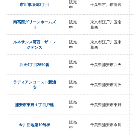
販売
市川市塩焼3丁目
千葉県市川市塩焼
中
南葛西グリーンホームズ
販売
東京都江戸川区南
Ⅱ
中
葛西
ルネサンス葛西 ザ・レ
販売
東京都江戸川区東
ジデンス
中
葛西
販売
弁天4丁目2690番
千葉県浦安市弁天
中
ラディアンコースト新浦
販売
千葉県浦安市高洲
安
中
販売
浦安市東野１丁目戸建
千葉県浦安市東野
中
販売
今川団地第10号棟
千葉県浦安市今川
中