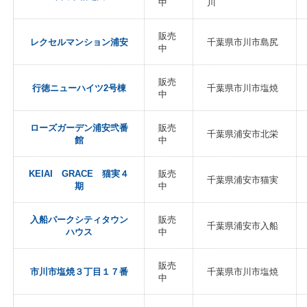
中
川
販売
レクセルマンション浦安
千葉県市川市島尻
中
販売
行徳ニューハイツ2号棟
千葉県市川市塩焼
中
ローズガーデン浦安弐番
販売
千葉県浦安市北栄
館
中
KEIAI GRACE 猫実４
販売
千葉県浦安市猫実
期
中
入船パークシティタウン
販売
千葉県浦安市入船
ハウス
中
販売
市川市塩焼３丁目１７番
千葉県市川市塩焼
中