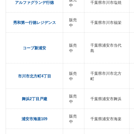
アルファグランデ行徳
千葉県市川市塩焼
中
販売
秀和第一行徳レジデンス
千葉県市川市福栄
中
販売
千葉県浦安市当代
コープ新浦安
中
島
販売
千葉県市川市北方
市川市北方町4丁目
中
町
販売
舞浜2丁目戸建
千葉県浦安市舞浜
中
販売
浦安市海楽109
千葉県浦安市海楽
中