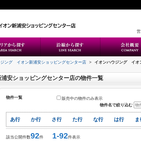
営
ウジング イオン新浦安ショッピングセンター店
>
イオンハウジング イオ
新浦安ショッピングセンター店の物件一覧
物件一覧
販売中の物件のみ表示
物件名で絞り込む
あ行
か行
さ行
た行
な行
は行
ま
92
1-92
該当公開件数
件
件表示