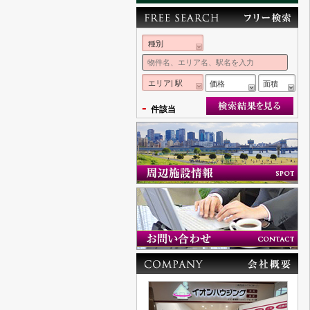
種別
エリア| 駅
価格
面積
-
件該当