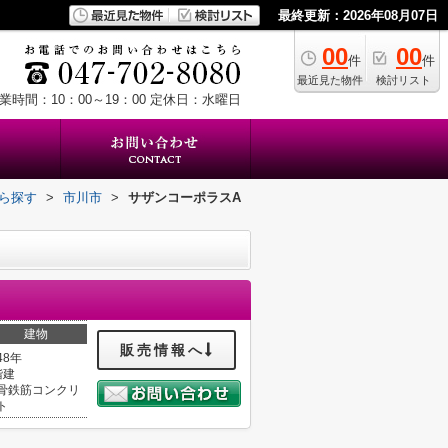
最終更新：2026年08月07日
00
00
件
件
最近見た物件
検討リスト
業時間：10：00～19：00
定休日：水曜日
から探す
>
市川市
>
サザンコーポラスA
建物
販売情報へ
48年
階建
骨鉄筋コンクリ
ト