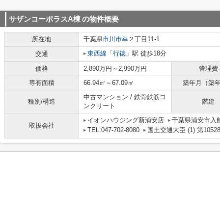
サザンコーポラスA棟
の物件概要
所在地
千葉県
市川市
幸
２丁目11-1
東西線
「
行徳
」駅 徒歩18分
交通
価格
2,890万円～2,990万円
管理費
専有面積
66.94㎡～67.09㎡
築年月（築
中古マンション / 鉄骨鉄筋コ
種別/構造
階建
ンクリート
イオンハウジング新浦安店
千葉県浦安市入船
取扱会社
TEL:047-702-8080
国土交通大臣 (1) 第1052