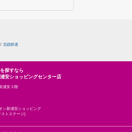
/
北総鉄道
を探すなら
浦安ショッピングセンター店
ン新浦安３階
グ イオン新浦安ショッピング
クストステージ)