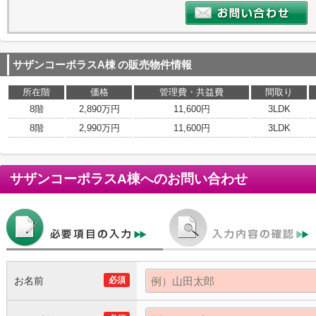
サザンコーポラスA棟
の販売物件情報
所在階
価格
管理費・共益費
間取り
8階
2,890万円
11,600円
3LDK
8階
2,990万円
11,600円
3LDK
サザンコーポラスA棟
へのお問い合わせ
お名前
必須