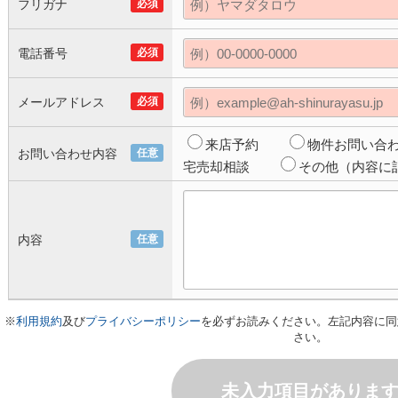
フリガナ
必須
電話番号
必須
メールアドレス
必須
来店予約
物件お問い合
お問い合わせ内容
任意
宅売却相談
その他（内容に
内容
任意
※
利用規約
及び
プライバシーポリシー
を必ずお読みください。左記内容に同
さい。
未入力項目がありま