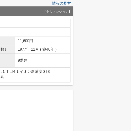
情報の見方
【中古マンション】
11,600円
年数）
1977年 11月 ( 築48年 )
9階建
１丁目4-1 イオン新浦安３階
8号