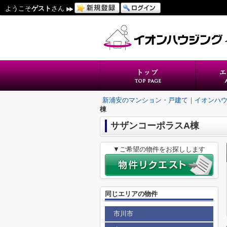
ようこそ
ゲスト
さん
新浦安のマンション・戸建て｜イオンハ
棟
サザンコーポラスA棟
▼ご希望の物件をお探しします
同じエリアの物件
市川市