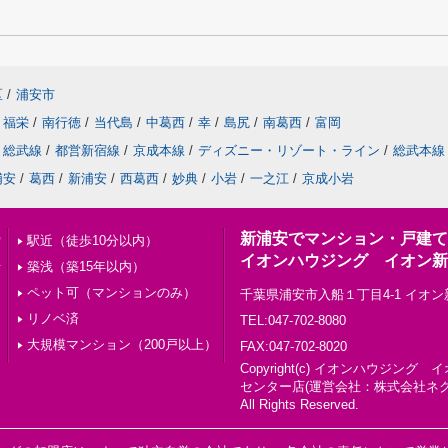
区
/
浦安市
福栄
/
南行徳
/
当代島
/
中葛西
/
幸
/
島尻
/
南葛西
/
富岡
総武線
/
都営新宿線
/
京成本線
/
ディズニー・リゾート・ライン
/
総武本線
浦安
/
葛西
/
新浦安
/
西葛西
/
妙典
/
小岩
/
一之江
/
京成小岩
新浦安でマンション・戸建て
索
駅近（徒歩10分以内）
イオンハウジング イオン新
せ
築浅（築15年以内）
ペット可（マンションのみ）
千葉県浦安市入船１丁目4-1 イオ
リノベ済
TEL:047-702-8080
大規模マンション（200戸以上）
FAX:047-702-8020
Copyright(c) イオンハウジン
センター店(運営会社：株式会社ネ
All Rights Reserved.