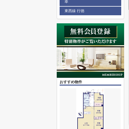
幸
東西線 行徳
おすすめ物件