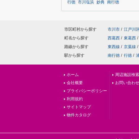
行徳
市川塩浜
妙典
南行徳
市区町村から探す
市川市
/
江戸川
町名から探す
西葛西
/
東葛西
/
路線から探す
東西線
/
京葉線
/
駅から探す
南行徳
/
行徳
/
ホーム
周辺施設検
会社概要
お問い合わ
プライバシーポリシー
利用規約
サイトマップ
物件カタログ