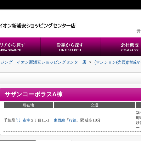
営
ウジング イオン新浦安ショッピングセンター店
>
(マンション(売買))地域
サザンコーポラスA棟
所在地
交通
築
9
千葉県
市川市
幸
２丁目11-1
東西線
「
行徳
」駅 徒歩18分
鉄
ー