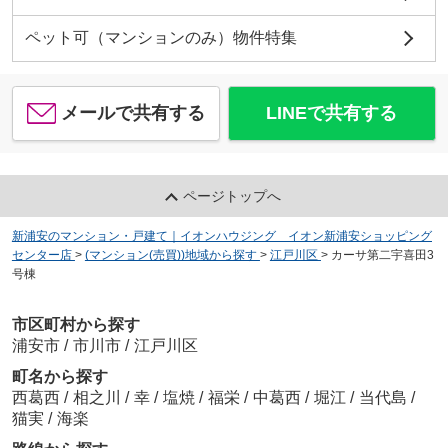
ペット可（マンションのみ）物件特集
メールで共有する
LINEで共有する
ページトップへ
新浦安のマンション・戸建て｜イオンハウジング イオン新浦安ショッピング
センター店
>
(マンション(売買))地域から探す
>
江戸川区
>
カーサ第二宇喜田3
号棟
市区町村から探す
浦安市
/
市川市
/
江戸川区
町名から探す
西葛西
/
相之川
/
幸
/
塩焼
/
福栄
/
中葛西
/
堀江
/
当代島
/
猫実
/
海楽