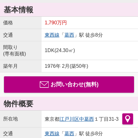
基本情報
価格
1,790万円
交通
東西線
「
葛西
」駅 徒歩8分
間取り
1DK(24.30㎡)
(専有面積)
築年月
1976年 2月(築50年)
お問い合わせ(無料)
物件概要
所在地
東京都
江戸川区
中葛西
１丁目31-3
交通
東西線
「
葛西
」駅 徒歩8分