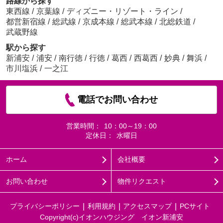
路線から探す
東西線
/
京葉線
/
ディズニー・リゾート・ライン
/
都営新宿線
/
総武線
/
京成本線
/
総武本線
/
北総鉄道
/
武蔵野線
駅から探す
新浦安
/
浦安
/
南行徳
/
行徳
/
葛西
/
西葛西
/
妙典
/
舞浜
/
市川塩浜
/
一之江
電話でお問い合わせ
営業時間：
10：00～19：00
定休日：
水曜日
ホーム
会社概要
お問い合わせ
物件リクエスト
プライバシーポリシー
利用規約
アクセスマップ
PCサイト
Copyright(c)イオンハウジング イオン新浦安