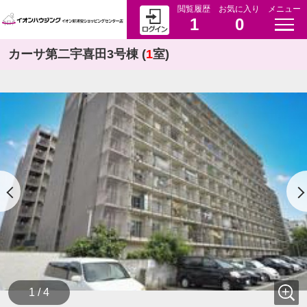
閲覧履歴
お気に入り
メニュー
1
0
カーサ第二宇喜田3号棟 (
1
室)
1 / 4