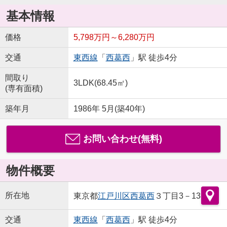
基本情報
価格
5,798万円～6,280万円
交通
東西線
「
西葛西
」駅 徒歩4分
間取り
3LDK(68.45㎡)
(専有面積)
築年月
1986年 5月(築40年)
お問い合わせ(無料)
物件概要
所在地
東京都
江戸川区
西葛西
３丁目3－13
交通
東西線
「
西葛西
」駅 徒歩4分