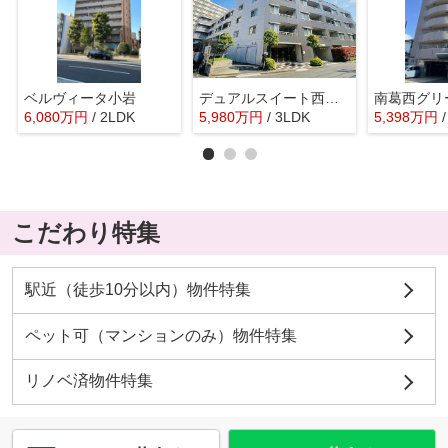
ベルヴィータ小岩
デュアルスイート西葛西
6,080
万
円
/ 2LDK
5,980
万
円
/ 3LDK
5,398
万
円
こだわり特集
駅近（徒歩10分以内）物件特集
ペット可（マンションのみ）物件特集
リノベ済物件特集