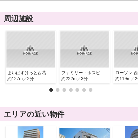
周辺施設
まいばすけっと西葛西3丁目
ファミリー・ホスピス 西葛西ハウス
ローソン 
約127m／2分
約222m／3分
約119m／
エリアの近い物件