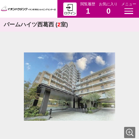
閲覧履歴
お気に入り
メニュー
1
0
バームハイツ西葛西 (
2
室)