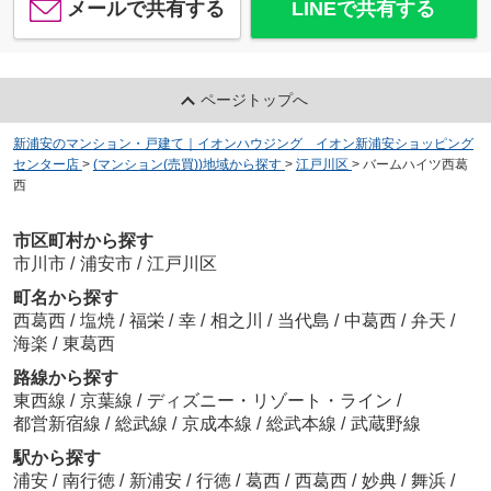
メールで共有する
LINEで共有する
ページトップへ
新浦安のマンション・戸建て｜イオンハウジング イオン新浦安ショッピング
センター店
>
(マンション(売買))地域から探す
>
江戸川区
>
バームハイツ西葛
西
市区町村から探す
市川市
/
浦安市
/
江戸川区
町名から探す
西葛西
/
塩焼
/
福栄
/
幸
/
相之川
/
当代島
/
中葛西
/
弁天
/
海楽
/
東葛西
路線から探す
東西線
/
京葉線
/
ディズニー・リゾート・ライン
/
都営新宿線
/
総武線
/
京成本線
/
総武本線
/
武蔵野線
駅から探す
浦安
/
南行徳
/
新浦安
/
行徳
/
葛西
/
西葛西
/
妙典
/
舞浜
/