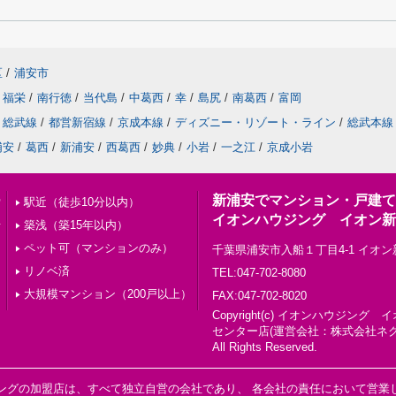
区
/
浦安市
福栄
/
南行徳
/
当代島
/
中葛西
/
幸
/
島尻
/
南葛西
/
富岡
総武線
/
都営新宿線
/
京成本線
/
ディズニー・リゾート・ライン
/
総武本線
浦安
/
葛西
/
新浦安
/
西葛西
/
妙典
/
小岩
/
一之江
/
京成小岩
新浦安でマンション・戸建て
索
駅近（徒歩10分以内）
イオンハウジング イオン新
せ
築浅（築15年以内）
ペット可（マンションのみ）
千葉県浦安市入船１丁目4-1 イオ
リノベ済
TEL:047-702-8080
大規模マンション（200戸以上）
FAX:047-702-8020
Copyright(c) イオンハウジン
センター店(運営会社：株式会社ネ
All Rights Reserved.
ングの加盟店は、すべて独立自営の会社であり、 各会社の責任において営業