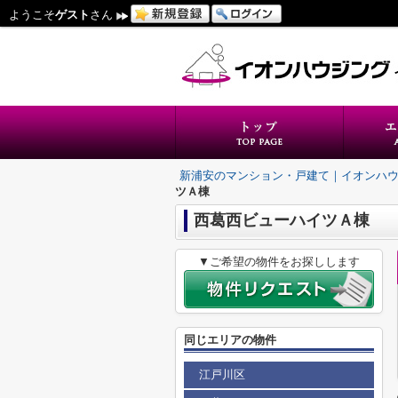
ようこそ
ゲスト
さん
新浦安のマンション・戸建て｜イオンハ
ツＡ棟
西葛西ビューハイツＡ棟
▼ご希望の物件をお探しします
同じエリアの物件
江戸川区