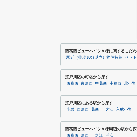
西葛西ビューハイツＡ棟に関するこだわ
駅近（徒歩10分以内）物件特集
ペット
江戸川区の町名から探す
西葛西
東葛西
中葛西
南葛西
北小岩
江戸川区にある駅から探す
小岩
西葛西
葛西
一之江
京成小岩
西葛西ビューハイツＡ棟周辺の駅から探
西葛西
葛西
一之江
浦安