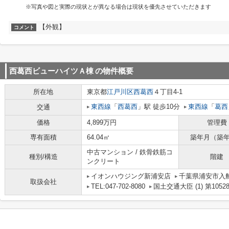
※写真や図と実際の現状とが異なる場合は現状を優先させていただきます
【外観】
コメント
西葛西ビューハイツＡ棟
の物件概要
所在地
東京都
江戸川区
西葛西
４丁目4-1
東西線
「
西葛西
」駅 徒歩10分
東西線
「
葛西
交通
価格
4,899万円
管理費
専有面積
64.04㎡
築年月（築
中古マンション / 鉄骨鉄筋コ
種別/構造
階建
ンクリート
イオンハウジング新浦安店
千葉県浦安市入船
取扱会社
TEL:047-702-8080
国土交通大臣 (1) 第1052