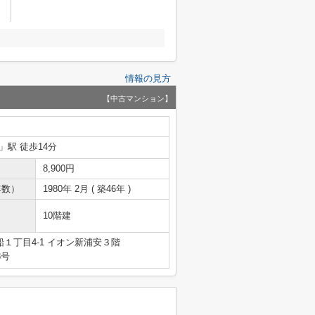
情報の見方
【中古マンション】
」駅 徒歩14分
8,900円
年数）
1980年 2月 ( 築46年 )
10階建
１丁目4-1 イオン新浦安３階
8号