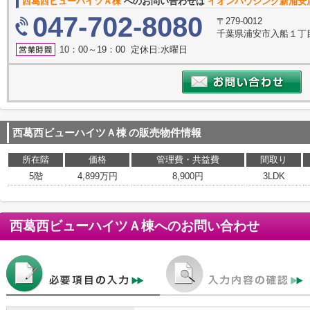
西葛西ビューハイツＡ棟
へのお問い合わせは
イオンハウジング新浦安
047-702-8080
〒279-0012
千葉県浦安市入船１丁目
10：00～19：00 定休日:水曜日
西葛西ビューハイツＡ棟
の販売物件情報
所在階
価格
管理費・共益費
間取り
5階
4,899万円
8,900円
3LDK
西葛西ビューハイツＡ棟
へのお問い合わせ