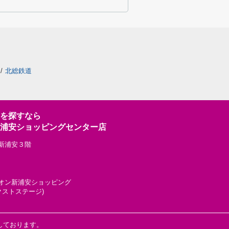
/
北総鉄道
を探すなら
浦安ショッピングセンター店
ン新浦安３階
グ イオン新浦安ショッピング
クストステージ)
しております。