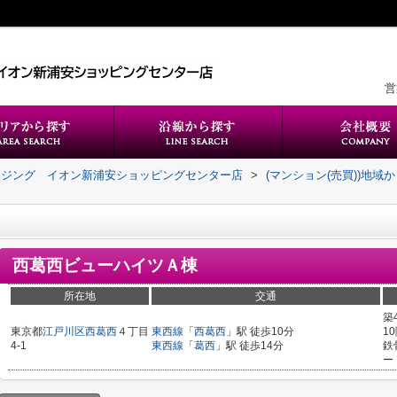
営
ウジング イオン新浦安ショッピングセンター店
>
(マンション(売買))地域
西葛西ビューハイツＡ棟
所在地
交通
築
東京都
江戸川区
西葛西
４丁目
東西線
「
西葛西
」駅 徒歩10分
1
4-1
東西線
「
葛西
」駅 徒歩14分
鉄
ー