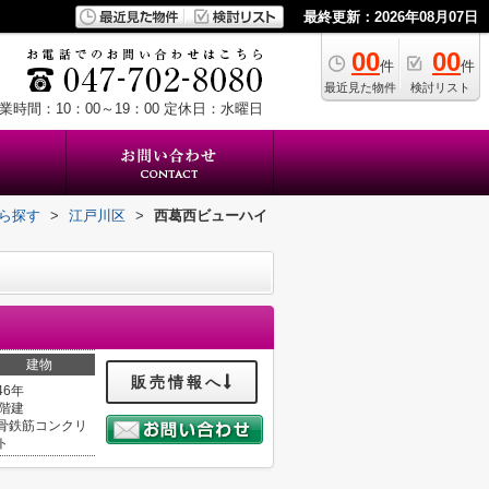
最終更新：2026年08月07日
00
00
件
件
最近見た物件
検討リスト
業時間：10：00～19：00
定休日：水曜日
から探す
>
江戸川区
>
西葛西ビューハイ
建物
販売情報へ
46年
0階建
骨鉄筋コンクリ
ト