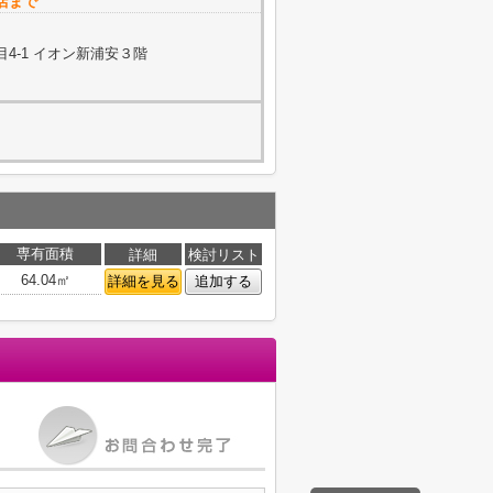
店まで
4-1 イオン新浦安３階
専有面積
詳細
検討リスト
64.04㎡
詳細を見る
追加する