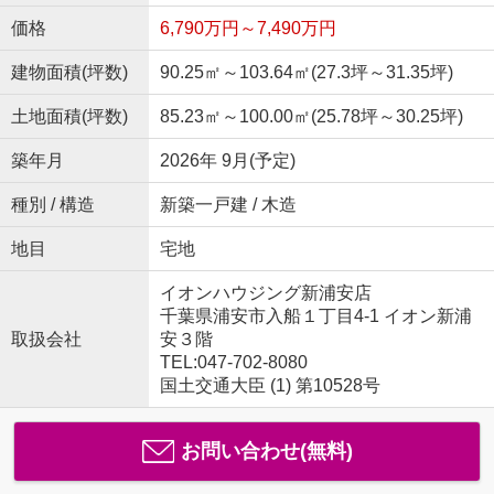
価格
6,790万円～7,490万円
建物面積(坪数)
90.25㎡～103.64㎡(27.3坪～31.35坪)
土地面積(坪数)
85.23㎡～100.00㎡(25.78坪～30.25坪)
築年月
2026年 9月(予定)
種別 / 構造
新築一戸建 / 木造
地目
宅地
イオンハウジング新浦安店
千葉県浦安市入船１丁目4-1 イオン新浦
取扱会社
安３階
TEL:047-702-8080
国土交通大臣 (1) 第10528号
お問い合わせ(無料)