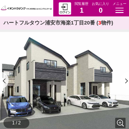
閲覧履歴
お気に入り
メニュー
1
0
ハートフルタウン浦安市海楽1丁目20番 (
3
物件)
1 / 2