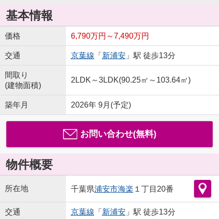
基本情報
価格
6,790万円～7,490万円
交通
京葉線
「
新浦安
」駅 徒歩13分
間取り
2LDK～3LDK(90.25㎡～103.64㎡)
(建物面積)
築年月
2026年 9月(予定)
お問い合わせ(無料)
物件概要
所在地
千葉県
浦安市
海楽
１丁目20番
交通
京葉線
「
新浦安
」駅 徒歩13分