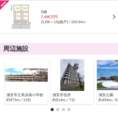
D棟
7,490万円
2LDK＋1S(納戸)
103.64㎡
周辺施設
浦安市立美浜南小学校
浦安市役所
浦安公園
約973m／13分
約514m／7分
約454m／