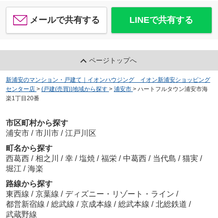
メールで共有する
LINEで共有する
ページトップへ
新浦安のマンション・戸建て｜イオンハウジング イオン新浦安ショッピング
センター店
>
(戸建(売買))地域から探す
>
浦安市
>
ハートフルタウン浦安市海
楽1丁目20番
市区町村から探す
浦安市
/
市川市
/
江戸川区
町名から探す
西葛西
/
相之川
/
幸
/
塩焼
/
福栄
/
中葛西
/
当代島
/
猫実
/
堀江
/
海楽
路線から探す
東西線
/
京葉線
/
ディズニー・リゾート・ライン
/
都営新宿線
/
総武線
/
京成本線
/
総武本線
/
北総鉄道
/
武蔵野線