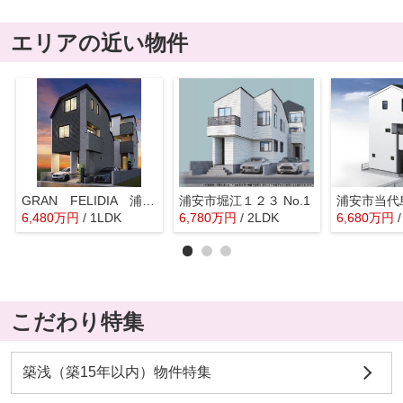
エリアの近い物件
GRAN FELIDIA 浦安市富士見6期
浦安市堀江１２３ No.1
浦安市当代島
6,480
万
円
/ 1LDK
6,780
万
円
/ 2LDK
6,680
万
円
こだわり特集
築浅（築15年以内）物件特集