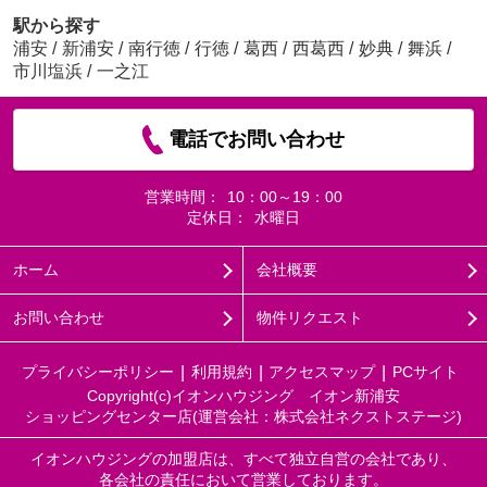
駅から探す
浦安
/
新浦安
/
南行徳
/
行徳
/
葛西
/
西葛西
/
妙典
/
舞浜
/
市川塩浜
/
一之江
電話でお問い合わせ
営業時間：
10：00～19：00
定休日：
水曜日
ホーム
会社概要
お問い合わせ
物件リクエスト
プライバシーポリシー
利用規約
アクセスマップ
PCサイト
Copyright(c)イオンハウジング イオン新浦安
ショッピングセンター店(運営会社：株式会社ネクストステージ)
イオンハウジングの加盟店は、すべて独立自営の会社であり、
各会社の責任において営業しております。