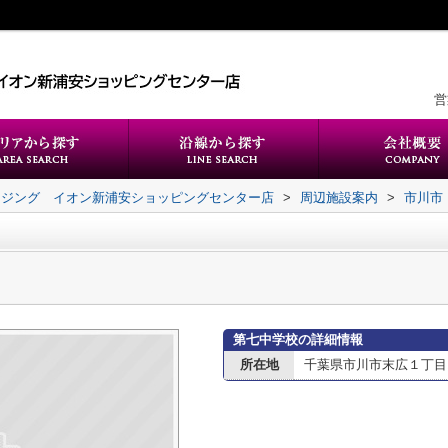
営
ウジング イオン新浦安ショッピングセンター店
>
周辺施設案内
>
市川市
第七中学校の詳細情報
所在地
千葉県市川市末広１丁目1