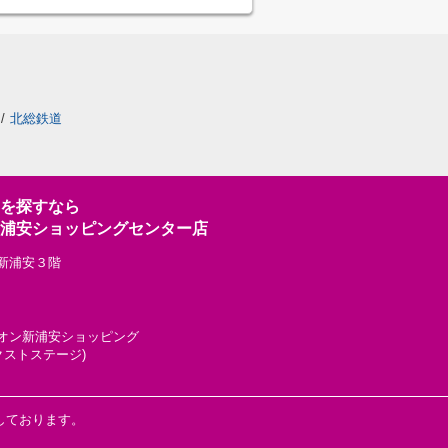
/
北総鉄道
を探すなら
浦安ショッピングセンター店
ン新浦安３階
グ イオン新浦安ショッピング
クストステージ)
しております。