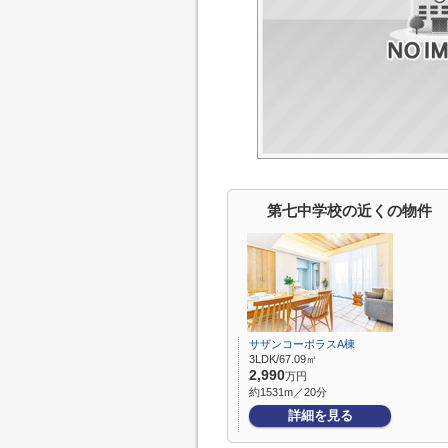
第七中学校の近くの物件
サザンコーポラスA棟
3LDK/67.09㎡
2,990
万円
約1531m／20分
詳細を見る