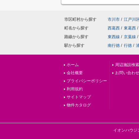
市区町村から探す
市川市
/
江戸川
町名から探す
西葛西
/
東葛西
/
路線から探す
東西線
/
京葉線
/
駅から探す
南行徳
/
行徳
/
ホーム
周辺施設検
会社概要
お問い合わ
プライバシーポリシー
利用規約
サイトマップ
物件カタログ
イオンハウジ