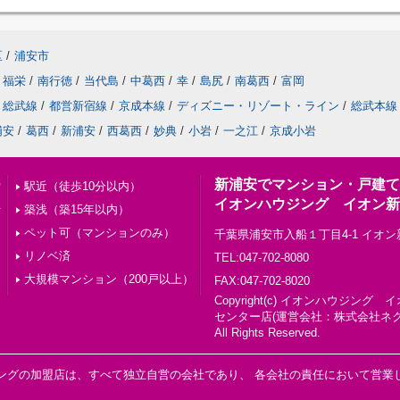
区
/
浦安市
福栄
/
南行徳
/
当代島
/
中葛西
/
幸
/
島尻
/
南葛西
/
富岡
総武線
/
都営新宿線
/
京成本線
/
ディズニー・リゾート・ライン
/
総武本線
浦安
/
葛西
/
新浦安
/
西葛西
/
妙典
/
小岩
/
一之江
/
京成小岩
新浦安でマンション・戸建て
索
駅近（徒歩10分以内）
イオンハウジング イオン新
せ
築浅（築15年以内）
ペット可（マンションのみ）
千葉県浦安市入船１丁目4-1 イオ
リノベ済
TEL:047-702-8080
大規模マンション（200戸以上）
FAX:047-702-8020
Copyright(c) イオンハウジン
センター店(運営会社：株式会社ネ
All Rights Reserved.
ングの加盟店は、すべて独立自営の会社であり、 各会社の責任において営業