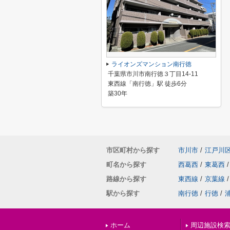
ライオンズマンション南行徳
千葉県市川市南行徳３丁目14-11
東西線「南行徳」駅 徒歩6分
築30年
市区町村から探す
市川市
/
江戸川
町名から探す
西葛西
/
東葛西
/
路線から探す
東西線
/
京葉線
/
駅から探す
南行徳
/
行徳
/
ホーム
周辺施設検