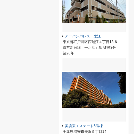
アーバンパレス一之江
東京都江戸川区西瑞江４丁目13-6
都営新宿線「一之江」駅 徒歩3分
築28年
美浜東エステート6号棟
千葉県浦安市美浜５丁目14