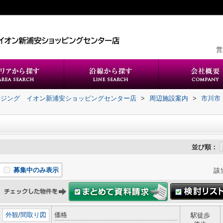
営
ウジング イオン新浦安ショッピングセンター店
>
周辺施設案内
>
市川市
並び順：
募集中のみ表示
該
外観
/
間取り図
価格
駅徒歩