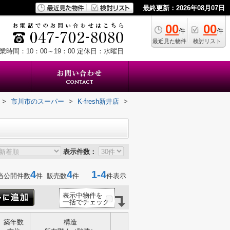
最終更新：2026年08月07日
00
00
件
件
最近見た物件
検討リスト
業時間：10：00～19：00
定休日：水曜日
>
市川市のスーパー
>
K-fresh新井店
>
表示件数：
4
4
1-4
当公開件数
件 販売数
件
件表示
表示中物件を
一括でチェック
築年数
構造