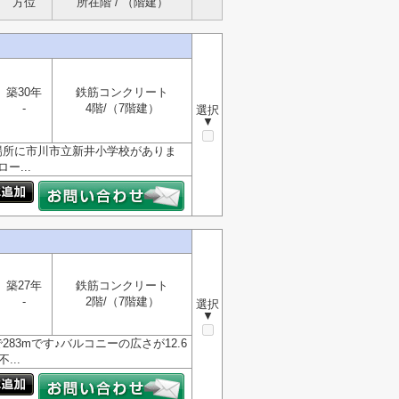
方位
所在階 / （階建）
築30年
鉄筋コンクリート
-
4階/（7階建）
選択
▼
場所に市川市立新井小学校がありま
...
築27年
鉄筋コンクリート
-
2階/（7階建）
選択
▼
3mです♪バルコニーの広さが12.6
..