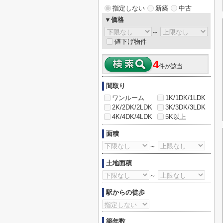
指定しない
新築
中古
▼価格
～
値下げ物件
4
件が該当
間取り
ワンルーム
1K/1DK/1LDK
2K/2DK/2LDK
3K/3DK/3LDK
4K/4DK/4LDK
5K以上
面積
～
土地面積
～
駅からの徒歩
築年数