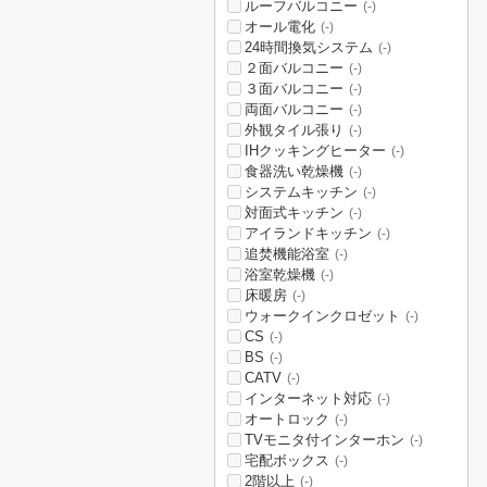
ルーフバルコニー
(-)
オール電化
(-)
24時間換気システム
(-)
２面バルコニー
(-)
３面バルコニー
(-)
両面バルコニー
(-)
外観タイル張り
(-)
IHクッキングヒーター
(-)
食器洗い乾燥機
(-)
システムキッチン
(-)
対面式キッチン
(-)
アイランドキッチン
(-)
追焚機能浴室
(-)
浴室乾燥機
(-)
床暖房
(-)
ウォークインクロゼット
(-)
CS
(-)
BS
(-)
CATV
(-)
インターネット対応
(-)
オートロック
(-)
TVモニタ付インターホン
(-)
宅配ボックス
(-)
2階以上
(-)