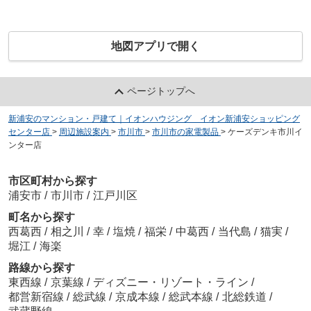
地図アプリで開く
ページトップへ
新浦安のマンション・戸建て｜イオンハウジング イオン新浦安ショッピング
センター店
>
周辺施設案内
>
市川市
>
市川市の家電製品
>
ケーズデンキ市川イ
ンター店
市区町村から探す
浦安市
/
市川市
/
江戸川区
町名から探す
西葛西
/
相之川
/
幸
/
塩焼
/
福栄
/
中葛西
/
当代島
/
猫実
/
堀江
/
海楽
路線から探す
東西線
/
京葉線
/
ディズニー・リゾート・ライン
/
都営新宿線
/
総武線
/
京成本線
/
総武本線
/
北総鉄道
/