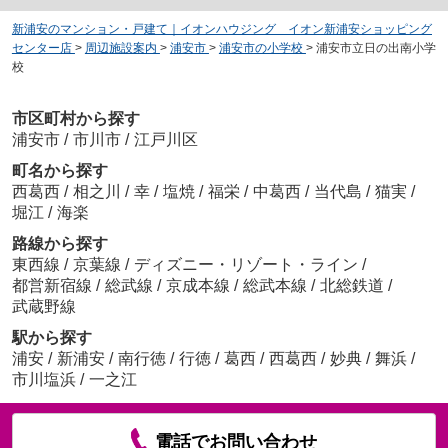
新浦安のマンション・戸建て｜イオンハウジング イオン新浦安ショッピング
センター店
>
周辺施設案内
>
浦安市
>
浦安市の小学校
>
浦安市立日の出南小学
校
市区町村から探す
浦安市
/
市川市
/
江戸川区
町名から探す
西葛西
/
相之川
/
幸
/
塩焼
/
福栄
/
中葛西
/
当代島
/
猫実
/
堀江
/
海楽
路線から探す
東西線
/
京葉線
/
ディズニー・リゾート・ライン
/
都営新宿線
/
総武線
/
京成本線
/
総武本線
/
北総鉄道
/
武蔵野線
駅から探す
浦安
/
新浦安
/
南行徳
/
行徳
/
葛西
/
西葛西
/
妙典
/
舞浜
/
市川塩浜
/
一之江
電話でお問い合わせ