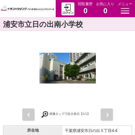
閲覧履歴
お気に入り
メニュー
0
0
浦安市立日の出南小学校
前
次
画像タップで拡大表示【
1
/1】
所在地
千葉県浦安市日の出５丁目4-4