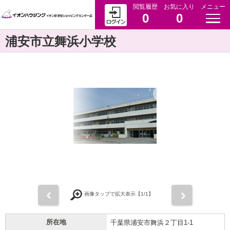
閲覧履歴
お気に入り
メニュー
0
0
浦安市立舞浜小学校
前
次
画像タップで拡大表示【
1
/1】
所在地
千葉県浦安市舞浜２丁目1-1