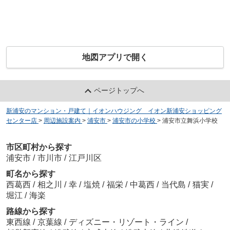
地図アプリで開く
ページトップへ
新浦安のマンション・戸建て｜イオンハウジング イオン新浦安ショッピング
センター店
>
周辺施設案内
>
浦安市
>
浦安市の小学校
>
浦安市立舞浜小学校
市区町村から探す
浦安市
/
市川市
/
江戸川区
町名から探す
西葛西
/
相之川
/
幸
/
塩焼
/
福栄
/
中葛西
/
当代島
/
猫実
/
堀江
/
海楽
路線から探す
東西線
/
京葉線
/
ディズニー・リゾート・ライン
/