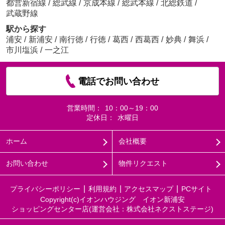
都営新宿線
/
総武線
/
京成本線
/
総武本線
/
北総鉄道
/
武蔵野線
駅から探す
浦安
/
新浦安
/
南行徳
/
行徳
/
葛西
/
西葛西
/
妙典
/
舞浜
/
市川塩浜
/
一之江
電話でお問い合わせ
営業時間：
10：00～19：00
定休日：
水曜日
ホーム
会社概要
お問い合わせ
物件リクエスト
プライバシーポリシー
利用規約
アクセスマップ
PCサイト
Copyright(c)イオンハウジング イオン新浦安
ショッピングセンター店(運営会社：株式会社ネクストステージ)