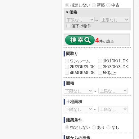
指定しない
新築
中古
▼価格
～
値下げ物件
4
件が該当
間取り
ワンルーム
1K/1DK/1LDK
2K/2DK/2LDK
3K/3DK/3LDK
4K/4DK/4LDK
5K以上
面積
～
土地面積
～
建築条件
指定しない
あり
なし
駅からの徒歩