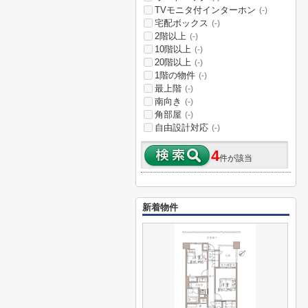
TVモニタ付インターホン
(-)
宅配ボックス
(-)
2階以上
(-)
10階以上
(-)
20階以上
(-)
1階の物件
(-)
最上階
(-)
南向き
(-)
角部屋
(-)
自由設計対応
(-)
4
件が該当
新着物件