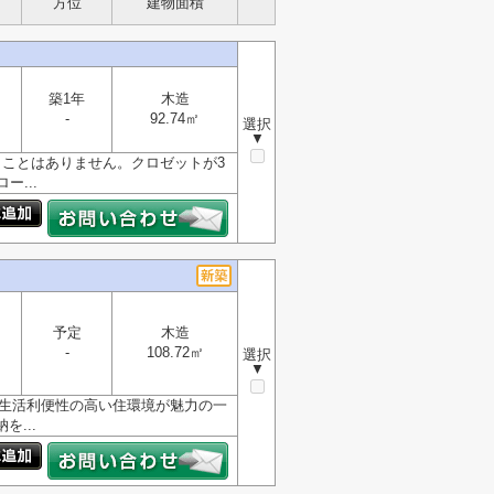
方位
建物面積
築1年
木造
-
92.74㎡
選択
▼
くことはありません。クロゼットが3
...
予定
木造
-
108.72㎡
選択
▼
、生活利便性の高い住環境が魅力の一
...