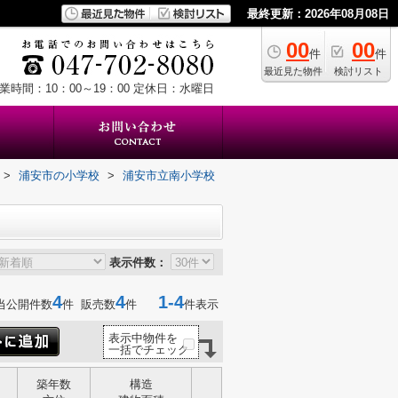
最終更新：2026年08月08日
00
00
件
件
最近見た物件
検討リスト
業時間：10：00～19：00
定休日：水曜日
>
浦安市の小学校
>
浦安市立南小学校
表示件数：
4
4
1-4
当公開件数
件 販売数
件
件表示
表示中物件を
一括でチェック
築年数
構造