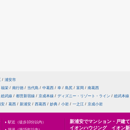
区
/
浦安市
福栄
/
南行徳
/
当代島
/
中葛西
/
幸
/
島尻
/
富岡
/
南葛西
総武線
/
都営新宿線
/
京成本線
/
ディズニー・リゾート・ライン
/
総武本線
浦安
/
葛西
/
新浦安
/
西葛西
/
妙典
/
小岩
/
一之江
/
京成小岩
新浦安でマンション・戸建て
索
駅近（徒歩10分以内）
イオンハウジング イオン新
せ
築浅（築15年以内）