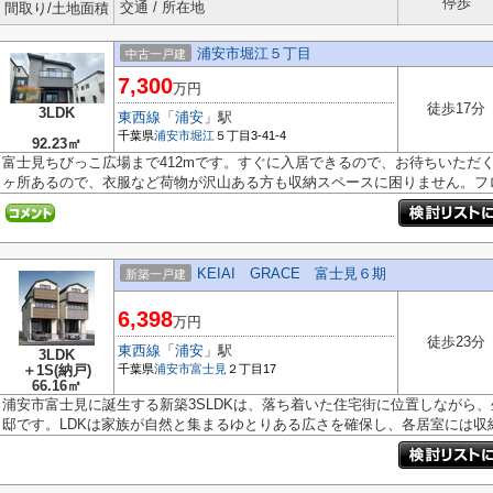
停歩
交通 / 所在地
間取り/土地面積
浦安市堀江５丁目
中古一戸建
7,300
万円
徒歩17分
3LDK
東西線
「
浦安
」駅
千葉県
浦安市
堀江
５丁目3-41-4
92.23㎡
富士見ちびっこ広場まで412mです。すぐに入居できるので、お待ちいただ
ヶ所あるので、衣服など荷物が沢山ある方も収納スペースに困りません。フロー
KEIAI GRACE 富士見６期
新築一戸建
6,398
万円
徒歩23分
東西線
「
浦安
」駅
3LDK
＋1S(納戸)
千葉県
浦安市
富士見
２丁目17
66.16㎡
浦安市富士見に誕生する新築3SLDKは、落ち着いた住宅街に位置しながら
邸です。LDKは家族が自然と集まるゆとりある広さを確保し、各居室には収納を