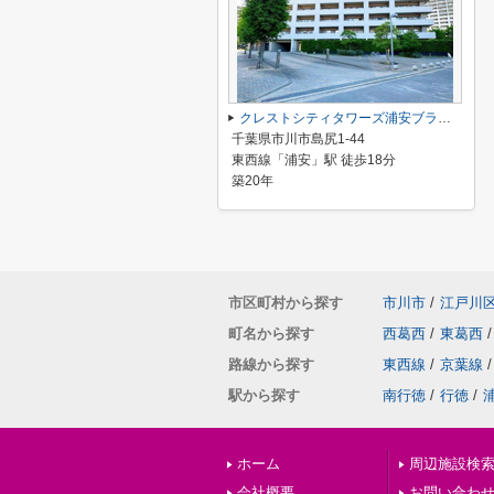
クレストシティタワーズ浦安ブライトウィング棟
千葉県市川市島尻1-44
東西線「浦安」駅 徒歩18分
築20年
市区町村から探す
市川市
/
江戸川
町名から探す
西葛西
/
東葛西
/
路線から探す
東西線
/
京葉線
/
駅から探す
南行徳
/
行徳
/
ホーム
周辺施設検
会社概要
お問い合わ