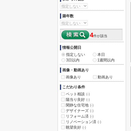
築年数
4
件が該当
情報公開日
指定しない
本日
3日以内
1週間以内
画像・動画あり
画像あり
動画あり
こだわり条件
ペット相談
(-)
陽当り良好
(-)
閑静な住宅地
(-)
デザイナーズ
(-)
リフォーム済
(-)
リノベーション済
(-)
眺望良好
(-)