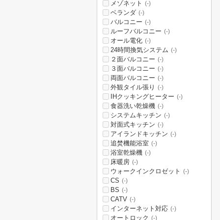
メゾネット
(-)
ベランダ
(-)
バルコニー
(-)
ルーフバルコニー
(-)
オール電化
(-)
24時間換気システム
(-)
２面バルコニー
(-)
３面バルコニー
(-)
両面バルコニー
(-)
外観タイル張り
(-)
IHクッキングヒーター
(-)
食器洗い乾燥機
(-)
システムキッチン
(-)
対面式キッチン
(-)
アイランドキッチン
(-)
追焚機能浴室
(-)
浴室乾燥機
(-)
床暖房
(-)
ウォークインクロゼット
(-)
CS
(-)
BS
(-)
CATV
(-)
インターネット対応
(-)
オートロック
(-)