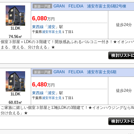
GRAN FELIDIA 浦安市富士見6期2号棟
新築一戸建
6,080
万円
徒歩24分
東西線
「
浦安
」駅
1LDK
千葉県
浦安市
富士見
１丁目1
74.56㎡
個室３部屋＋LDKの３階建て！開放感あふれるバルコニー付き！★イオンハ
まる、使える、分け合える」★
GRAN FELIDIA 浦安市富士見6期
新築一戸建
6,480
万円
徒歩24分
東西線
「
浦安
」駅
1LDK
千葉県
浦安市
富士見
１丁目1
60.03㎡
ご家族に嬉しい個室３部屋と13帖LDKの3階建て！★イオンハウジングなら
分け合える」★