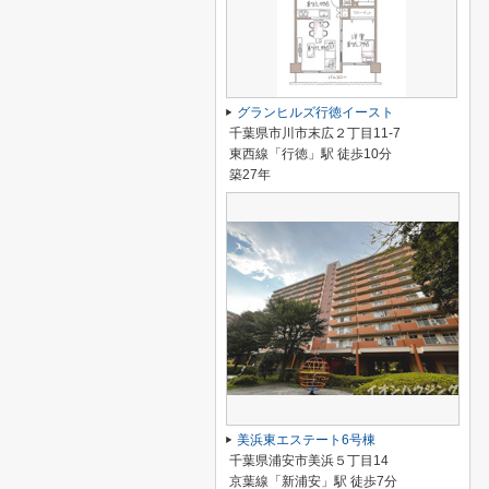
グランヒルズ行徳イースト
千葉県市川市末広２丁目11-7
東西線「行徳」駅 徒歩10分
築27年
美浜東エステート6号棟
千葉県浦安市美浜５丁目14
京葉線「新浦安」駅 徒歩7分