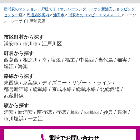
新浦安のマンション・戸建て｜イオンハウジング イオン新浦安ショッピング
センター店
>
周辺施設案内
>
浦安市
>
浦安市のコンビニエンスストア
>
ローソ
ン シーサイド新浦安店
市区町村から探す
浦安市
/
市川市
/
江戸川区
町名から探す
西葛西
/
相之川
/
幸
/
塩焼
/
福栄
/
中葛西
/
当代島
/
猫実
/
堀江
/
海楽
路線から探す
東西線
/
京葉線
/
ディズニー・リゾート・ライン
/
都営新宿線
/
総武線
/
京成本線
/
総武本線
/
北総鉄道
/
武蔵野線
駅から探す
浦安
/
新浦安
/
南行徳
/
行徳
/
葛西
/
西葛西
/
妙典
/
舞浜
/
市川塩浜
/
一之江
電話でお問い合わせ