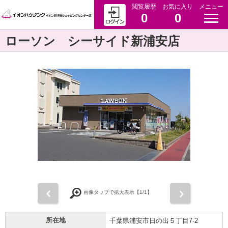
閲覧履歴
お気に入り
メニュー
0
0
ローソン シーサイド新浦安店
前
次
画像タップで拡大表示【
1
/1】
所在地
千葉県浦安市日の出５丁目7-2