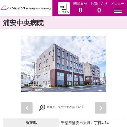
閲覧履歴
お気に入り
メニュー
0
0
浦安中央病院
前
次
画像タップで拡大表示【
1
/1】
所在地
千葉県浦安市東野３丁目4-14