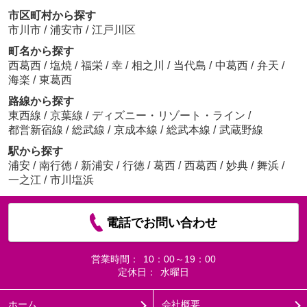
市区町村から探す
市川市
/
浦安市
/
江戸川区
町名から探す
西葛西
/
塩焼
/
福栄
/
幸
/
相之川
/
当代島
/
中葛西
/
弁天
/
海楽
/
東葛西
路線から探す
東西線
/
京葉線
/
ディズニー・リゾート・ライン
/
都営新宿線
/
総武線
/
京成本線
/
総武本線
/
武蔵野線
駅から探す
浦安
/
南行徳
/
新浦安
/
行徳
/
葛西
/
西葛西
/
妙典
/
舞浜
/
一之江
/
市川塩浜
電話でお問い合わせ
営業時間：
10：00～19：00
定休日：
水曜日
ホーム
会社概要