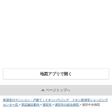
地図アプリで開く
ページトップへ
新浦安のマンション・戸建て｜イオンハウジング イオン新浦安ショッピング
センター店
>
周辺施設案内
>
浦安市
>
浦安市の総合病院
>
浦安中央病院