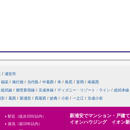
区
/
浦安市
福栄
/
南行徳
/
当代島
/
中葛西
/
幸
/
島尻
/
富岡
/
南葛西
総武線
/
都営新宿線
/
京成本線
/
ディズニー・リゾート・ライン
/
総武本線
浦安
/
葛西
/
新浦安
/
西葛西
/
妙典
/
小岩
/
一之江
/
京成小岩
新浦安でマンション・戸建て
索
駅近（徒歩10分以内）
イオンハウジング イオン新
せ
築浅（築15年以内）