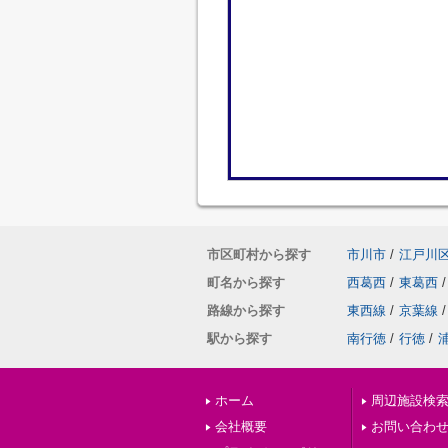
市区町村から探す
市川市
/
江戸川
町名から探す
西葛西
/
東葛西
/
路線から探す
東西線
/
京葉線
/
駅から探す
南行徳
/
行徳
/
ホーム
周辺施設検
会社概要
お問い合わ