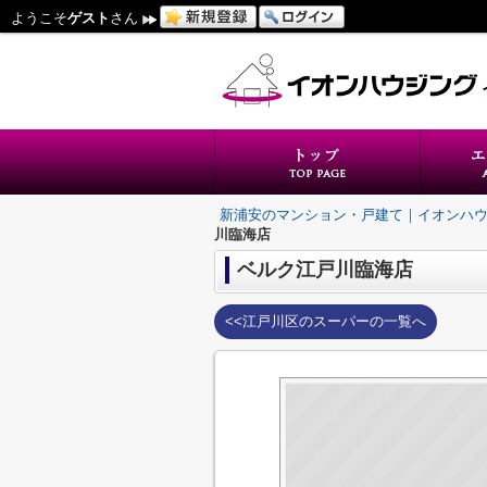
ようこそ
ゲスト
さん
新浦安のマンション・戸建て｜イオンハ
川臨海店
ベルク江戸川臨海店
<<江戸川区のスーパーの一覧へ