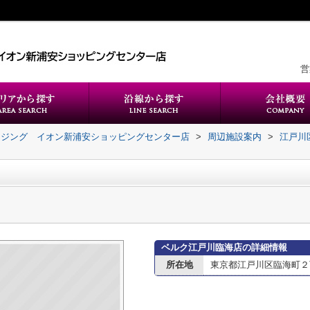
営
ウジング イオン新浦安ショッピングセンター店
>
周辺施設案内
>
江戸川
ベルク江戸川臨海店の詳細情報
所在地
東京都江戸川区臨海町２丁