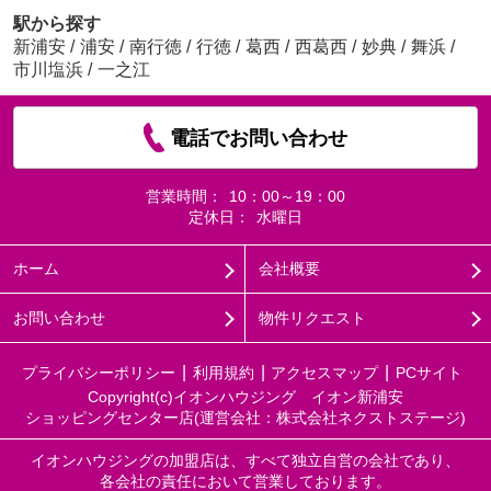
駅から探す
新浦安
/
浦安
/
南行徳
/
行徳
/
葛西
/
西葛西
/
妙典
/
舞浜
/
市川塩浜
/
一之江
電話でお問い合わせ
営業時間：
10：00～19：00
定休日：
水曜日
ホーム
会社概要
お問い合わせ
物件リクエスト
プライバシーポリシー
利用規約
アクセスマップ
PCサイト
Copyright(c)イオンハウジング イオン新浦安
ショッピングセンター店(運営会社：株式会社ネクストステージ)
イオンハウジングの加盟店は、すべて独立自営の会社であり、
各会社の責任において営業しております。