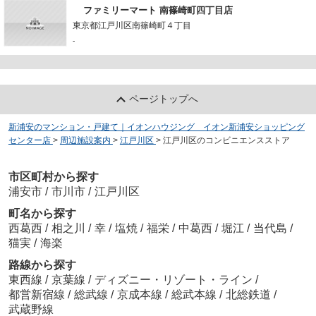
ファミリーマート 南篠崎町四丁目店
東京都江戸川区南篠崎町４丁目
-
ページトップへ
新浦安のマンション・戸建て｜イオンハウジング イオン新浦安ショッピング
センター店
>
周辺施設案内
>
江戸川区
>
江戸川区のコンビニエンスストア
市区町村から探す
浦安市
/
市川市
/
江戸川区
町名から探す
西葛西
/
相之川
/
幸
/
塩焼
/
福栄
/
中葛西
/
堀江
/
当代島
/
猫実
/
海楽
路線から探す
東西線
/
京葉線
/
ディズニー・リゾート・ライン
/
都営新宿線
/
総武線
/
京成本線
/
総武本線
/
北総鉄道
/
武蔵野線