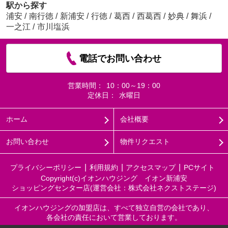
駅から探す
浦安
/
南行徳
/
新浦安
/
行徳
/
葛西
/
西葛西
/
妙典
/
舞浜
/
一之江
/
市川塩浜
電話でお問い合わせ
営業時間：
10：00～19：00
定休日：
水曜日
ホーム
会社概要
お問い合わせ
物件リクエスト
プライバシーポリシー
利用規約
アクセスマップ
PCサイト
Copyright(c)イオンハウジング イオン新浦安
ショッピングセンター店(運営会社：株式会社ネクストステージ)
イオンハウジングの加盟店は、すべて独立自営の会社であり、
各会社の責任において営業しております。