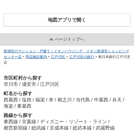
地図アプリで開く
ページトップへ
新浦安のマンション・戸建て｜イオンハウジング イオン新浦安ショッピング
センター店
>
周辺施設案内
>
江戸川区
>
江戸川区の銀行
>
東日本銀行江戸川支
店
市区町村から探す
市川市
/
浦安市
/
江戸川区
町名から探す
西葛西
/
塩焼
/
福栄
/
幸
/
相之川
/
当代島
/
中葛西
/
弁天
/
海楽
/
東葛西
路線から探す
東西線
/
京葉線
/
ディズニー・リゾート・ライン
/
都営新宿線
/
総武線
/
京成本線
/
総武本線
/
武蔵野線